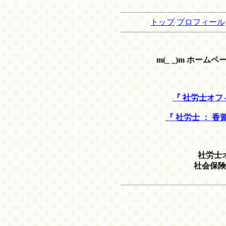
トップ
プロフィール
m(_ _)m ホーム
『 社労士オフ
『 社労士 ： 
社労士
社会保険